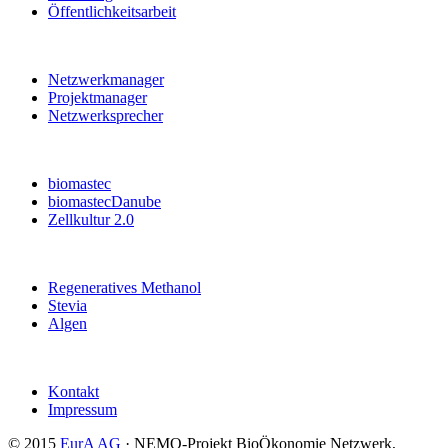
Öffentlichkeitsarbeit
Netzwerkmanager
Projektmanager
Netzwerksprecher
biomastec
biomastecDanube
Zellkultur 2.0
Regeneratives Methanol
Stevia
Algen
Kontakt
Impressum
© 2015
EurA AG
· NEMO-Projekt BioÖkonomie Netzwerk,